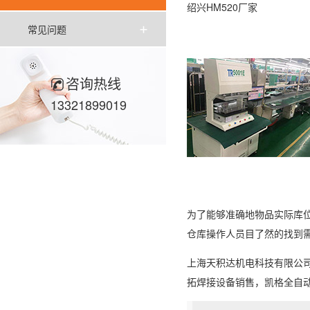
绍兴HM520厂家
常见问题
咨询热线
13321899019
为了能够准确地物品实际库
仓库操作人员目了然的找到
上海天积达机电科技有限公司
拓焊接设备销售，凯格全自