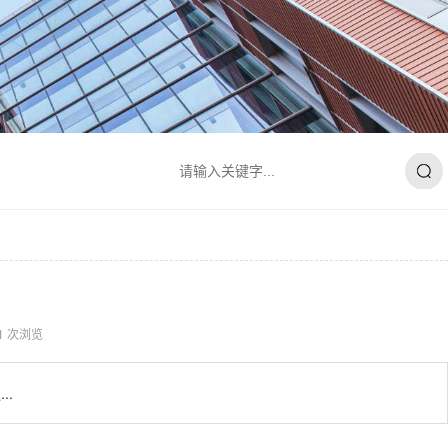
81 次浏览
..