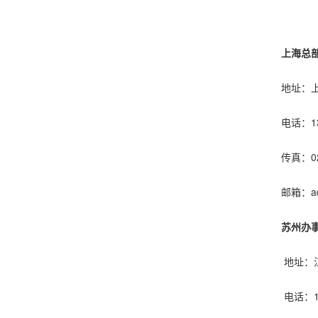
上海总
地址：上海市浦东新区沪南路21
电话：13321899019 021
传真：021-5856-8
邮箱：admin@shtjd
苏州办事
地址：江苏省苏州市吴中区天鹅荡路
电话：13602562