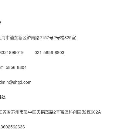
部
57号2号楼825室
-5856-8803
804
.com
处
2号富盟科创园B2栋602A
636