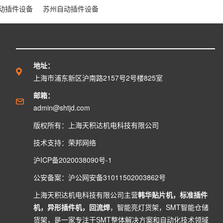
动插件设备
苏州自动插件设备
地址：
上海市浦东新区沪南路2157号2号楼825室
邮箱：
admin@shtjd.com
版权所有：上海天积达机电科技有限公司
技术支持：
荣邦网络
沪ICP备2020038090号-1
公安备案：
沪公网安备31011502003862号
上海天积达机电科技有限公司主营
韩华贴片机
，
标准插件
机
，
异形插件机
，
回流焊
，
智能亮灯货架
，
SMT智能仓储
货架
，是一家专注于SMT整体解决方案和自动化技术领域