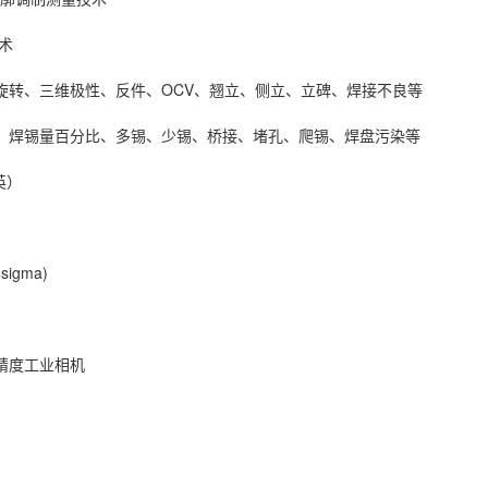
术
旋转、三维极性、反件、OCV、翘立、侧立、立碑、焊接不良等
尖、焊锡量百分比、多锡、少锡、桥接、堵孔、爬锡、焊盘污染等
英）
igma)
精度工业相机