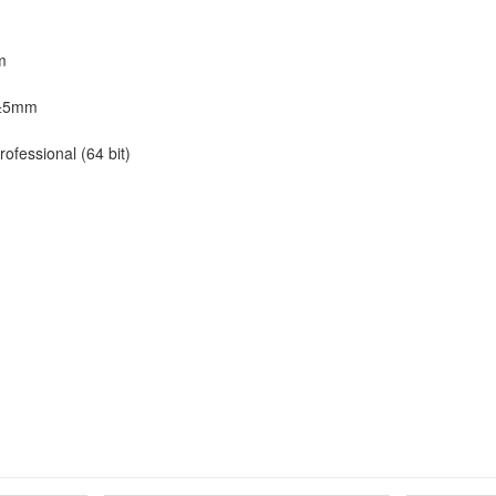
m
5mm
ssional (64 bit)