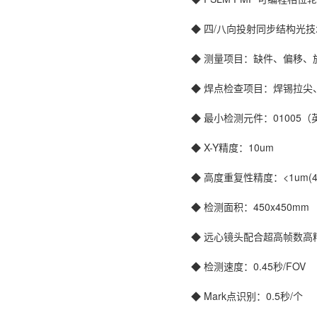
◆ 四/八向投射同步结构光技
◆ 测量项目：缺件、偏移、
◆ 焊点检查项目：焊锡拉
◆ 最小检测元件：01005（
◆ X-Y精度：10um
◆ 高度重复性精度：<1um(4s
◆ 检测面积：450x450mm
◆ 远心镜头配合超高帧数高
◆ 检测速度：0.45秒/FOV
◆ Mark点识别：0.5秒/个