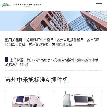
网
站
关
首
于
韩
页
我
华
华
热门关键词：
苏州SMT生产设备
苏州自动插件设备
苏州DIP
检测焊接设备
苏州智能货架
苏州检测设备
们
贴
技
产
片
达
品
您的位置：
首页
>>
产品展示
>>
苏州自动插件设备
>>
苏州中禾
品
旭标准AI插件机
机
异
展
牌
新
苏州中禾旭标准AI插件机
形
示
实
闻
客
插
力
中
户
联
件
心
案
系