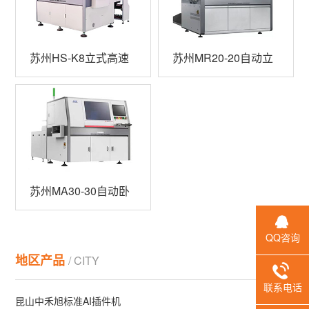
机
例
我
们
苏州HS-K8立式高速
苏州MR20-20自动立
插件机
式在线插件机
苏州MA30-30自动卧
式连体在线插件机
QQ咨询
地区产品
/ CITY
联系电话
昆山中禾旭标准AI插件机