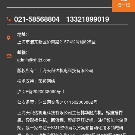
扫一扫
021-58568804 13321899019
地址：
上海市浦东新区沪南路2157号2号楼825室
邮箱：
admin@shtjd.com
版权所有：上海天积达机电科技有限公司
技术支持：
荣邦网络
沪ICP备2020038090号-1
公安备案：
沪公网安备31011502003862号
上海天积达机电科技有限公司主营
韩华贴片机
，
标准插件
机
，
异形插件机
，
回流焊
，
智能亮灯货架
，
SMT智能仓储货
架
，是一家专注于SMT整体解决方案和自动化技术领域研
发、生产、销售和服务的供应商。
xml地图
htm地图
txt地图