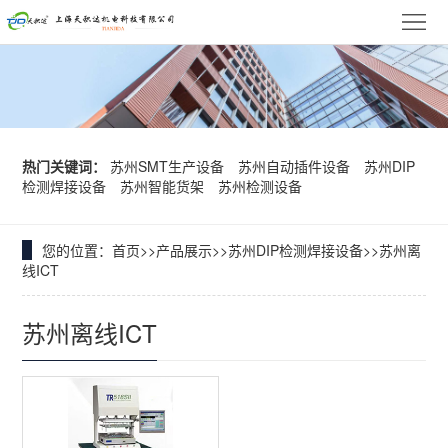
网
站
关
首
于
韩
页
我
华
华
热门关键词：
苏州SMT生产设备
苏州自动插件设备
苏州DIP
检测焊接设备
苏州智能货架
苏州检测设备
们
贴
技
产
片
达
品
您的位置：
首页
>>
产品展示
>>
苏州DIP检测焊接设备
>>
苏州离
品
线ICT
机
异
展
牌
新
苏州离线ICT
形
示
实
闻
客
插
力
中
户
联
件
心
案
系