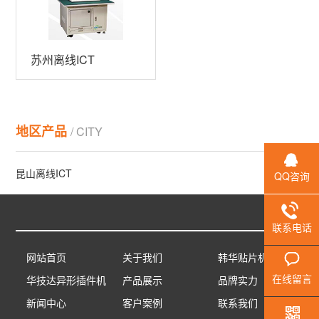
机
例
我
们
苏州离线ICT
地区产品
/ CITY
昆山离线ICT
QQ咨询
联系电话
网站首页
关于我们
韩华贴片机
在线留言
华技达异形插件机
产品展示
品牌实力
新闻中心
客户案例
联系我们